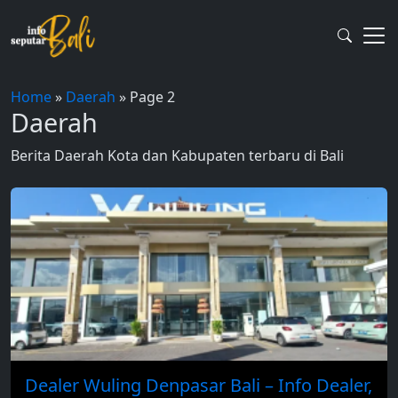
Skip
to
content
Home
»
Daerah
»
Page 2
Daerah
Berita Daerah Kota dan Kabupaten terbaru di Bali
Dealer Wuling Denpasar Bali – Info Dealer,