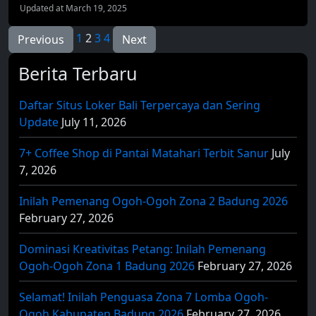
Updated at March 19, 2025
Posts
1
2
3
4
Previous
Next
pagination
Berita Terbaru
Daftar Situs Loker Bali Terpercaya dan Sering
Update
July 11, 2026
7+ Coffee Shop di Pantai Matahari Terbit Sanur
July
7, 2026
Inilah Pemenang Ogoh-Ogoh Zona 2 Badung 2026
February 27, 2026
Dominasi Kreativitas Petang: Inilah Pemenang
Ogoh-Ogoh Zona 1 Badung 2026
February 27, 2026
Selamat! Inilah Penguasa Zona 7 Lomba Ogoh-
Ogoh Kabupaten Badung 2026
February 27, 2026