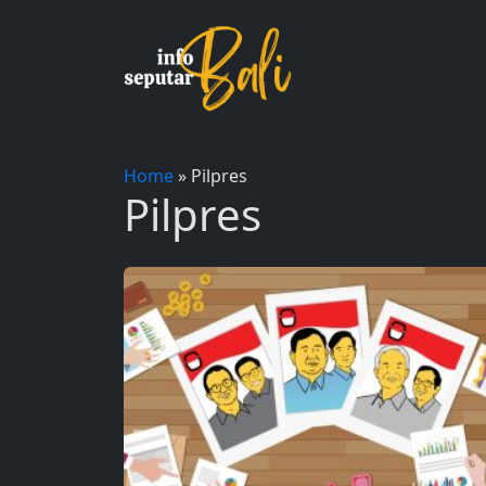
Skip
to
content
Home
»
Pilpres
Pilpres