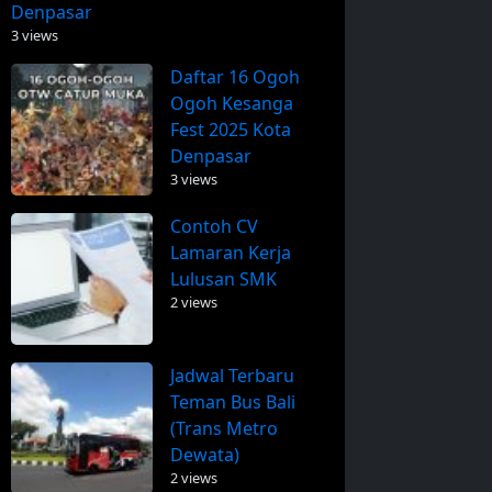
Denpasar
3 views
Daftar 16 Ogoh
Ogoh Kesanga
Fest 2025 Kota
Denpasar
3 views
Contoh CV
Lamaran Kerja
Lulusan SMK
2 views
Jadwal Terbaru
Teman Bus Bali
(Trans Metro
Dewata)
2 views