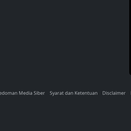
edoman Media Siber
Syarat dan Ketentuan
Disclaimer
© 2026
Info Seputar Bali
by
AW Bali Digital