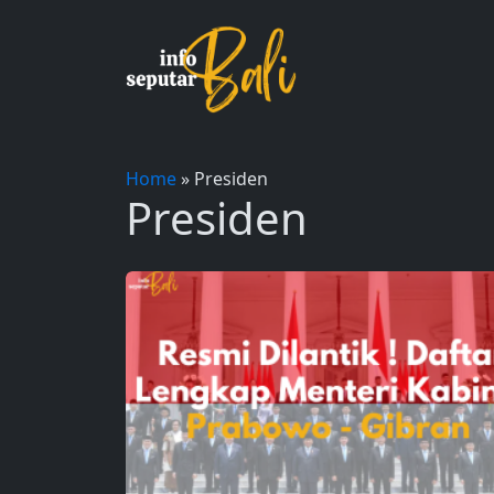
Skip
to
content
Home
»
Presiden
Presiden