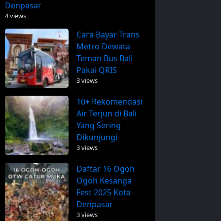
Denpasar
4 views
Cara Bayar Trans
Metro Dewata
Teman Bus Bali
Pakai QRIS
3 views
10+ Rekomendasi
Air Terjun di Bali
Yang Sering
Dikunjungi
3 views
Daftar 16 Ogoh
Ogoh Kesanga
Fest 2025 Kota
Denpasar
3 views