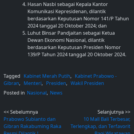
Hasan Nasbi sebagai Kepala Kantor
Komunikasi Kepresidenan, dilantik
berdasarkan Keputusan Nomor 141/P Tahun
2024 tanggal 20 Oktober 2024; dan
Luhut Binsar Pandjaitan sebagai Ketua
Dewan Ekonomi Nasional, dilantik
berdasarkan Keputusan Presiden Nomor
139/P Tahun 2024 tanggal 20 Oktober 2024.
Tagged
Kabinet Merah Putih
,
Kabinet Prabowo -
Gibran
,
Menteri
,
Presiden
,
Wakil Presiden
Posted in
Nasional
,
News
Post
<< Sebelumnya
Selanjutnya >>
Prabowo Subianto dan
10 Mall Bali Terbesar,
navigation
Gibran Rakabuming Raka
Terlengkap, dan Terfavorit
Resmi Dilantik !
Bagi Wisatawan