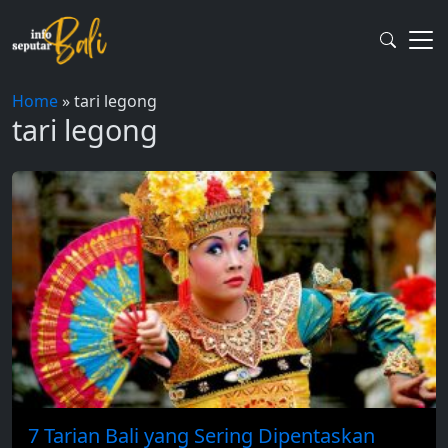
Skip
to
content
Home
»
tari legong
tari legong
7 Tarian Bali yang Sering Dipentaskan