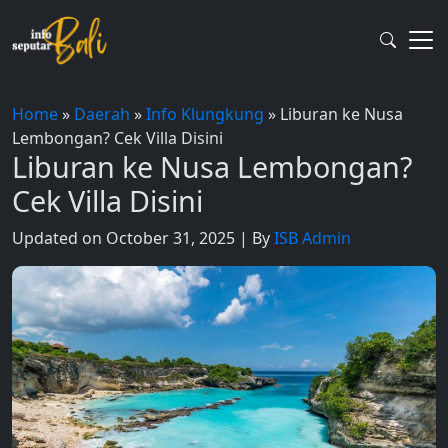
Skip
to
content
Home
»
Daerah
»
Info Klungkung
»
Liburan ke Nusa
Lembongan? Cek Villa Disini
Liburan ke Nusa Lembongan?
Cek Villa Disini
Updated on October 31, 2025 | By
ISB Admin