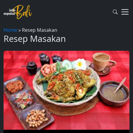
Skip
to
content
Home
»
Resep Masakan
Resep Masakan