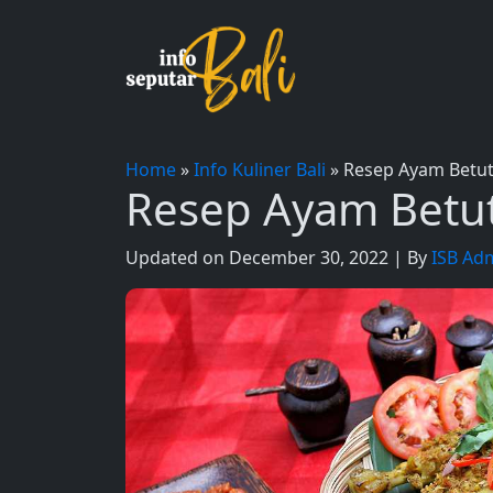
Skip
to
content
Home
»
Info Kuliner Bali
»
Resep Ayam Betutu
Resep Ayam Betut
Updated on December 30, 2022 | By
ISB Ad