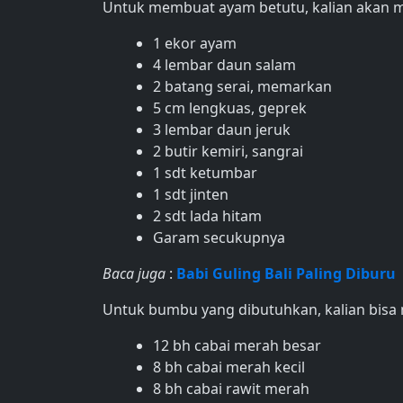
Untuk membuat ayam betutu, kalian akan 
1 ekor ayam
4 lembar daun salam
2 batang serai, memarkan
5 cm lengkuas, geprek
3 lembar daun jeruk
2 butir kemiri, sangrai
1 sdt ketumbar
1 sdt jinten
2 sdt lada hitam
Garam secukupnya
Baca juga
:
Babi Guling Bali Paling Diburu
Untuk bumbu yang dibutuhkan, kalian bisa
12 bh cabai merah besar
8 bh cabai merah kecil
8 bh cabai rawit merah