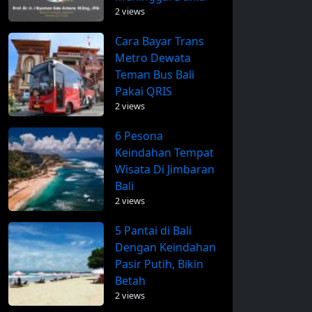
2 views
Cara Bayar Trans
Metro Dewata
Teman Bus Bali
Pakai QRIS
2 views
6 Pesona
Keindahan Tempat
Wisata Di Jimbaran
Bali
2 views
5 Pantai di Bali
Dengan Keindahan
Pasir Putih, Bikin
Betah
2 views