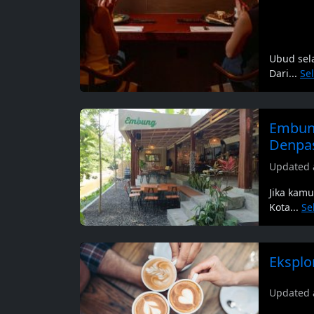
Ubud sela
Dari...
Se
Embung
Denpa
Updated a
Jika kam
Kota...
Se
Eksplo
Updated 