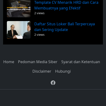
Template CV Menarik HRD dan Cara
Membuatnya yang Efektif
2 views
Daftar Situs Loker Bali Terpercaya
dan Sering Update
2 views
Home
Pedoman Media Siber
Syarat dan Ketentuan
Disclaimer
Hubungi
© 2026
Info Seputar Bali
by
AW Bali Digital