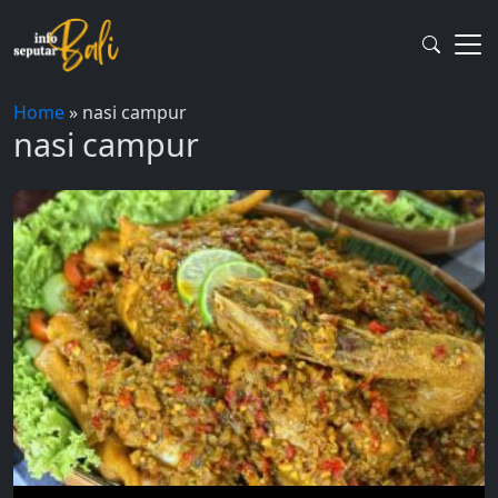
Skip
to
content
Home
»
nasi campur
nasi campur