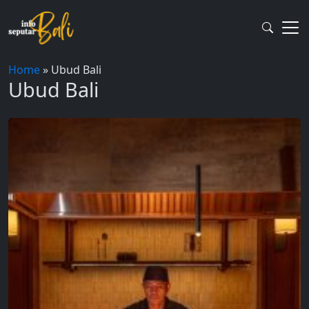
Skip
to
content
Home
»
Ubud Bali
Ubud Bali