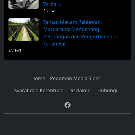
Terbaru
2 views
Taman Makam Pahlawan
Margarana: Mengenang
Perjuangan dan Pengorbanan di
Tanah Bali
2 views
Home
Pedoman Media Siber
Syarat dan Ketentuan
Disclaimer
Hubungi
© 2026
Info Seputar Bali
by
AW Bali Digital